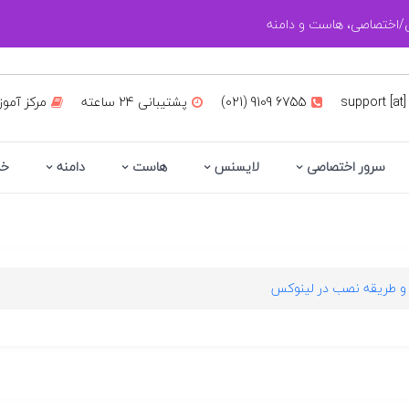
زی/اختصاصی، هاست و دامنه
support [at]
(021) 9109 6755
پشتیبانی 24 ساعته
مرکز آمو
سرور اختصاصی
لایسنس
هاست
دامنه
خد