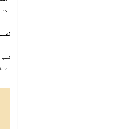
– مدیریت از 
نصب و راه‌
نصب Fail2Ban
ابتدا فهر