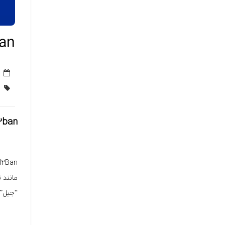
Fail2ban چ
Fail2ban چیست و طر
Fail2Ban یک سامانهٔ جلوگیری از نفوذ است که 
مانند 
“جیل” 