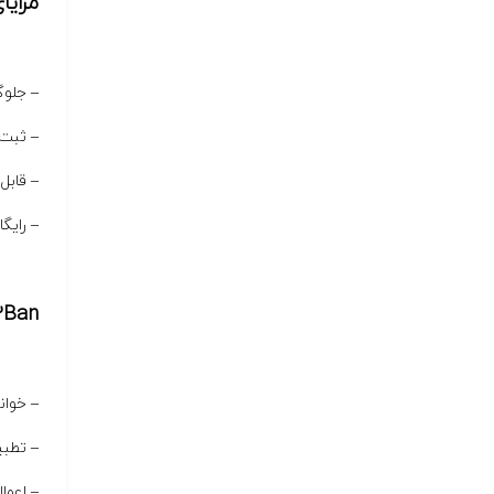
مزایای 
– جلوگ
– ثبت 
– قابل
– رایگا
Fail2Ban چگون
– خوان
– تطبیق الگوها (filters) 
– اعمال بلاک ب