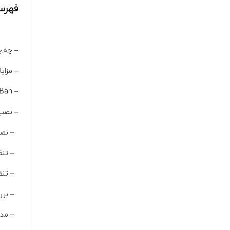
فهرس
– چه‌ـ‌چـی
– مزایای 
– Fail2Ban چگونه کار می‌کند؟
– نصب و راه‌ا
– نصب 2Ban
– تنظی
– تنظی
– بررس
– مدی