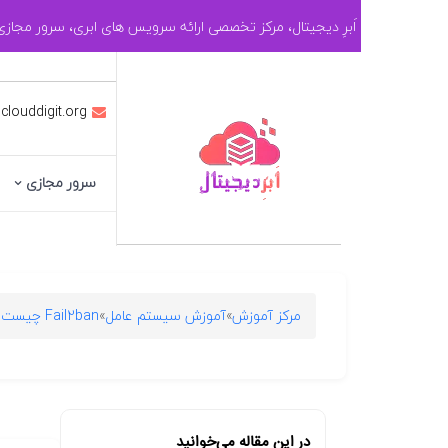
ادامه
اَبرِ دیجیتال، مرکز تخصصی ارائه سرویس های ابری، سرور مجا
به
محتوا
 clouddigit.org
سرور مجازی
مرکز آموزش
»
آموزش سیستم عامل
»
Fail2ban چیست و طریقه نصب در لینوکس
در این مقاله می‌خوانید