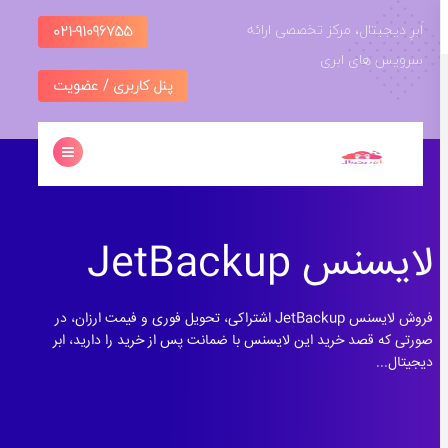
امه
اَبرِ دیجیتال، مرکز تخصصی ارائه
021-91096755
سرویس های ابری
توا
پنل کاربری / عضویت
لایسنس JetBackup
فروش لایسنس JetBackup اشتراکی، تحویل فوری و فیمت ارزان، در
صورتی که قصد خرید این لایسنس با ضمانت پس از خرید را دارید، ابر
دیجیتال...