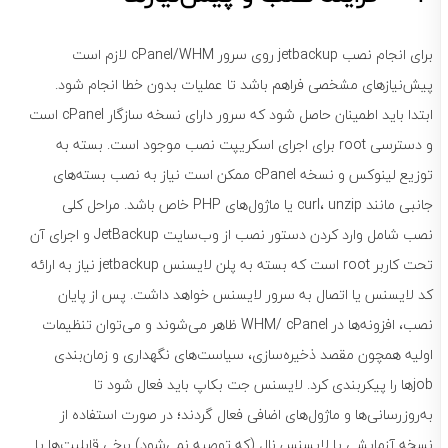
برای انجام نصب jetbackup روی سرور cPanel/WHM لازم است
پیش‌نیازهای مشخصی فراهم باشد تا عملیات بدون خطا انجام شود.
ابتدا باید اطمینان حاصل شود که سرور دارای نسخه سازگار cPanel است
و دسترسی root برای اجرای اسکریپت نصب موجود است. بسته به
توزیع لینوکس و نسخه cPanel ممکن است نیاز به نصب بسته‌های
جانبی مانند curl، unzip یا ماژول‌های PHP خاص باشد. مراحل کلی
نصب شامل وارد کردن دستور نصب از وب‌سایت JetBackup و اجرای آن
تحت کاربر root است که بسته به پلن لایسنس jetbackup نیاز به ارائه
کد لایسنس یا اتصال به سرور لایسنس خواهد داشت. پس از پایان
نصب، افزونه‌ها در WHM/ cPanel ظاهر می‌شوند و می‌توان تنظیمات
اولیه همچون مقصد ذخیره‌سازی، سیاست‌های نگهداری و زمان‌بندی
jobها را پیکربندی کرد. لایسنس جت بکاپ باید فعال شود تا
به‌روزرسانی‌ها و ماژول‌های اضافی فعال گردند؛ در صورت استفاده از
نسخه آزمایشی یا لایسنس نال (که توصیه نمی‌شود) برخی قابلیت‌ها یا