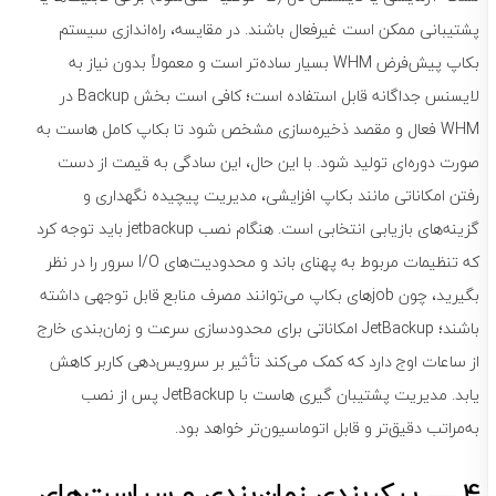
پشتیبانی ممکن است غیرفعال باشند. در مقایسه، راه‌اندازی سیستم
بکاپ پیش‌فرض WHM بسیار ساده‌تر است و معمولاً بدون نیاز به
لایسنس جداگانه قابل استفاده است؛ کافی است بخش Backup در
WHM فعال و مقصد ذخیره‌سازی مشخص شود تا بکاپ کامل هاست به
صورت دوره‌ای تولید شود. با این حال، این سادگی به قیمت از دست
رفتن امکاناتی مانند بکاپ افزایشی، مدیریت پیچیده نگهداری و
گزینه‌های بازیابی انتخابی است. هنگام نصب jetbackup باید توجه کرد
که تنظیمات مربوط به پهنای باند و محدودیت‌های I/O سرور را در نظر
بگیرید، چون jobهای بکاپ می‌توانند مصرف منابع قابل توجهی داشته
باشند؛ JetBackup امکاناتی برای محدودسازی سرعت و زمان‌بندی خارج
از ساعات اوج دارد که کمک می‌کند تأثیر بر سرویس‌دهی کاربر کاهش
یابد. مدیریت پشتیبان گیری هاست با JetBackup پس از نصب
به‌مراتب دقیق‌تر و قابل اتوماسیون‌تر خواهد بود.
4 — پیکربندی زمان‌بندی و سیاست‌های