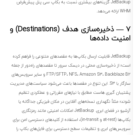
JetBackup گزینه‌های بیشتری نسبت به بکاپ سی پنل پیش‌فرض
WHM ارائه می‌دهد.
7 — ذخیره‌سازی هدف (Destinations) و
امنیت داده‌ها
JetBackup قابلیت ارسال بکاپ‌ها به مقصدهای متنوعی را فراهم کرده
است؛ از ذخیره‌سازی محلی در دیسک سرور تا مقصدهای راه‌دور از جمله
FTP/SFTP، NFS، Amazon S3، Backblaze B2 و سایر سرویس‌های
سازگار با S3. این تنوع در مقصدها باعث می‌شود سیاست‌های مدیریت
پشتیبان گیری هاست مطابق با نیازهای مقرراتی و عملکردی تنظیم
شوند؛ مثلاً نگهداری نسخه‌های آفلاین در مکان فیزیکی جداگانه یا
آرشیو در فضای ابری. JetBackup امکانات امنیتی مانند رمزنگاری
بکاپ‌ها (at-rest و in-transit)، استفاده از کلیدهای دسترسی امن برای
سرویس‌های ابری و تنظیمات سطح دسترسی برای فایل‌های بکاپ را