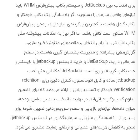
برای انتخاب بین JetBackup و سیستم بکاپ پیش‌فرض WHM باید
نیازهای واقعی سازمان را بسنجید؛ اگر به سادگی یک بکاپ خودکار و
بکاپ کامل هاست با کمترین پیکربندی نیاز دارید، راه‌حل پیش‌فرض
WHM ممکن است کافی باشد. اما اگر نیاز به امکانات پیشرفته مثل
بکاپ افزایشی، بازیابی انتخابی، مقصدهای متنوع ذخیره‌سازی،
گزارش‌دهی پیشرفته و مدیریت پشتیبان گیری هاست در سطح
سازمانی دارید، JetBackup با خرید لایسنس jetbackup یا لایسنس
جت بکاپ گزینه برتری است. JetBackup امکاناتی مثل نصب
jetbackup ساده و قابل اتوماسیون، کنترل دقیق روی retention،
verification خودکار و تست بازیابی را ارائه می‌دهد که برای تضمین
تداوم کسب‌وکار حیاتی‌اند. در نهایت، انتخاب باید بر اساس بودجه،
میزان داده‌ها، نیازهای بازیابی و سطح سرویس‌دهی تعیین شود؛ برای
بسیاری از ارائه‌دهندگان میزبانی، سرمایه‌گذاری در لایسنس jetbackup
منجر به کاهش هزینه‌های عملیاتی و ارتقای رضایت مشتری می‌شود.