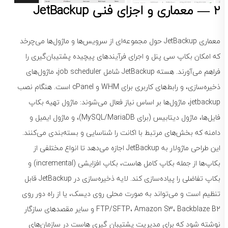
2 — معماری و اجزای فنی JetBackup
معماری JetBackup حول مجموعه‌ای از سرویس‌ها و ماژول‌ها می‌چرخد
که امکان بکاپ سی پنل و اجرای فرآیندهای پیچیده پشتیبان‌گیری را
فراهم می‌آورند. هسته JetBackup شامل job scheduler، ماژول‌های
ذخیره‌سازی، و رابط‌های کاربری برای WHM و cPanel است. هنگام نصب
jetbackup، ماژول‌ها بر اساس نیاز فعال می‌شوند: ماژول تهیه بکاپ
فایل‌ها، ماژول دیتابیس (برای MySQL/MariaDB)، و ماژول ایمیل و
دامنه که بخش‌های مرتبط با اکانت را شناسایی و بسته‌بندی می‌کنند.
این طراحی ماژولار به JetBackup اجازه می‌دهد تا انواع مختلفی از
بکاپ‌ها از جمله بکاپ کامل هاست، بکاپ افزایشی (incremental) و
بکاپ تفاضلی را پیاده‌سازی کند. لایه ذخیره‌سازی در JetBackup قابل
تنظیم است و می‌تواند به صورت محلی روی دیسک، یا از راه دور روی
FTP/SFTP، Amazon S3، Backblaze B2 و سایر مقصدهای سازگار
نوشته شود که برای مدیریت پشتیبان گیری هاست در سازمان‌های