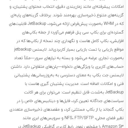
امکانات پیشرفته‌ای مانند زمان‌بندی دقیق، انتخاب محتوای پشتیبان، و
گزینه‌های متنوع ذخیره‌سازی بهره‌مند شوند. برخلاف گزینه‌های پایه‌ای
که در WHM به‌صورت پیش‌فرض ارائه می‌شود، JetBackup قابلیت‌های
گسترده‌ای برای بکاپ سی پنل فراهم می‌آورد؛ از جمله بکاپ‌های
افزایشی، بکاپ کامل هاست و نگهداری چند نسخه از بکاپ‌ها که در
مواقع بازیابی یا تست بازیابی بسیار کاربردی‌اند. لایسنس jetbackup
به‌صورت تجاری عرضه می‌شود و بسته به نیازهای سرور—مثلاً تعداد
حساب‌های کاربری یا ویژگی‌های دلخواه—پلن‌های متفاوتی دارد. داشتن
لایسنس جت بکاپ به معنای دسترسی به به‌روزرسانی‌ها، پشتیبانی
فنی و امکانات اضافه است. مدیریت پشتیبان گیری هاست با
JetBackup به‌شدت قابل تنظیم است: می‌توان برای هر اکانت
سیاست‌های جداگانه تعیین کرد، فایل‌ها و دیتابیس‌های خاص را در
بکاپ گنجاند یا از بکاپ مستثنی کرد، و مقصدهای ذخیره‌سازی متعددی
نظیر فضای محلی، NFS، FTP/SFTP و سرویس‌های ابری مانند
Amazon S3 را مشخص نمود. رابط کاربری گرافیکی JetBackup در