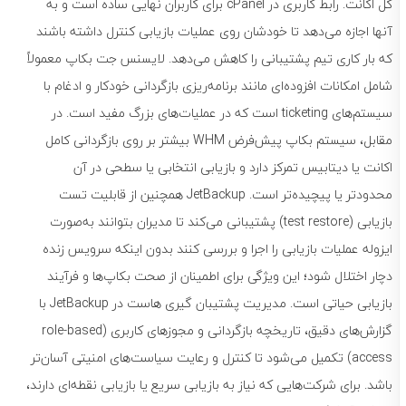
کل اکانت. رابط کاربری در cPanel برای کاربران نهایی ساده است و به
آنها اجازه می‌دهد تا خودشان روی عملیات بازیابی کنترل داشته باشند
که بار کاری تیم پشتیبانی را کاهش می‌دهد. لایسنس جت بکاپ معمولاً
شامل امکانات افزوده‌ای مانند برنامه‌ریزی بازگردانی خودکار و ادغام با
سیستم‌های ticketing است که در عملیات‌های بزرگ مفید است. در
مقابل، سیستم بکاپ پیش‌فرض WHM بیشتر بر روی بازگردانی کامل
اکانت یا دیتابیس تمرکز دارد و بازیابی انتخابی یا سطحی در آن
محدودتر یا پیچیده‌تر است. JetBackup همچنین از قابلیت تست
بازیابی (test restore) پشتیبانی می‌کند تا مدیران بتوانند به‌صورت
ایزوله عملیات بازیابی را اجرا و بررسی کنند بدون اینکه سرویس زنده
دچار اختلال شود؛ این ویژگی برای اطمینان از صحت بکاپ‌ها و فرآیند
بازیابی حیاتی است. مدیریت پشتیبان گیری هاست در JetBackup با
گزارش‌های دقیق، تاریخچه بازگردانی و مجوزهای کاربری (role-based
access) تکمیل می‌شود تا کنترل و رعایت سیاست‌های امنیتی آسان‌تر
باشد. برای شرکت‌هایی که نیاز به بازیابی سریع یا بازیابی نقطه‌ای دارند،