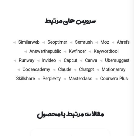
سرویس های مرتبط
Similarweb
Seoptimer
Semrush
Moz
Ahrefs
Answerthepublic
Kwfinder
Keywordtool
Runway
Invideo
Capcut
Canva
Ubersuggest
Codeacademy
Claude
Chatgpt
Motionarray
Skillshare
Perplexity
Masterclass
Coursera Plus
مقالات مرتبط با محصول