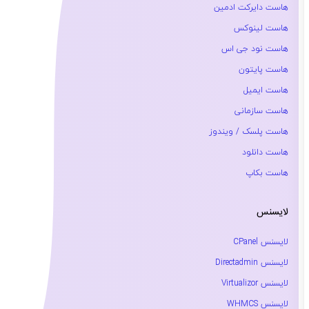
هاست دایرکت ادمین
هاست لینوکس
هاست نود جی اس
هاست پایتون
هاست ایمیل
هاست سازمانی
هاست پلسک / ویندوز
هاست دانلود
هاست بکاپ
لایسنس
لایسنس CPanel
لایسنس Directadmin
لایسنس Virtualizor
لایسنس WHMCS