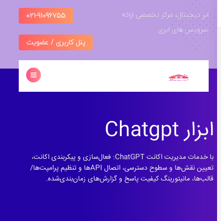
امه
اَبرِ دیجیتال، مرکز تخصصی ارائه
021-91096755
سرویس های ابری
توا
پنل کاربری / عضویت
ابزار Chatgpt
با خدمات مدیریت اکانت ChatGPT: فعال‌سازی و پیکربندی اکانت،
تعیین نقش‌ها و سطوح دسترسی، اتصال APIها و تنظیم پرامپت‌ها/
قالب‌ها، مانیتورینگ کیفیت پاسخ و گزارش‌های زمان‌بندی‌شده.