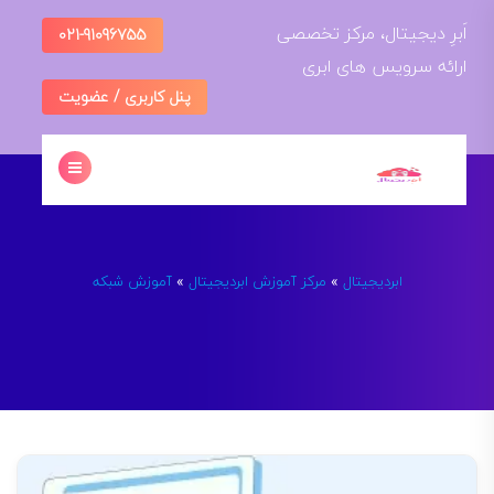
ادامه
اَبرِ دیجیتال، مرکز تخصصی
021-91096755
به
ارائه سرویس های ابری
محتوا
پنل کاربری / عضویت
ابردیجیتال
مرکز آموزش ابردیجیتال
آموزش شبکه
»
»