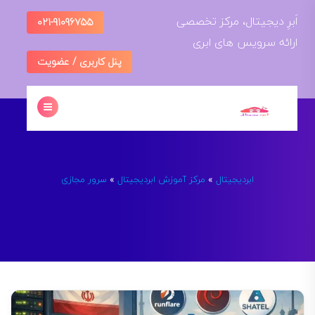
ادامه
اَبرِ دیجیتال، مرکز تخصصی
021-91096755
به
ارائه سرویس های ابری
محتوا
پنل کاربری / عضویت
ابردیجیتال
مرکز آموزش ابردیجیتال
سرور مجازی
»
»