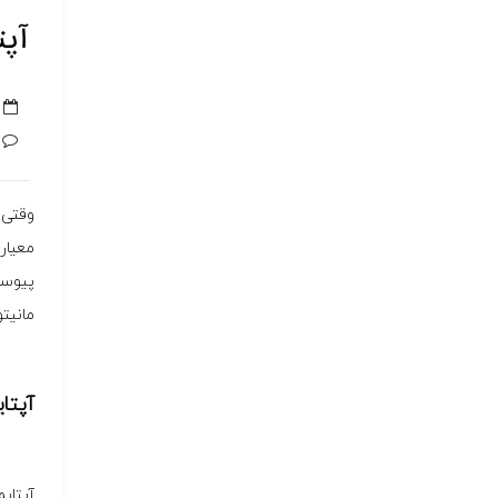
آپت
وقتی 
معیار
پیوست
مانیتو
آپتا