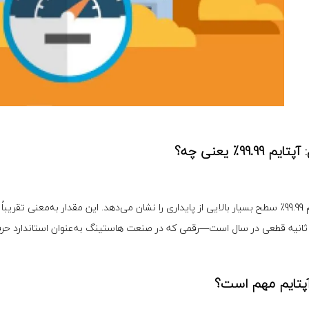
یم 99.99٪ یعنی چه؟
آپتایم مهم است؟