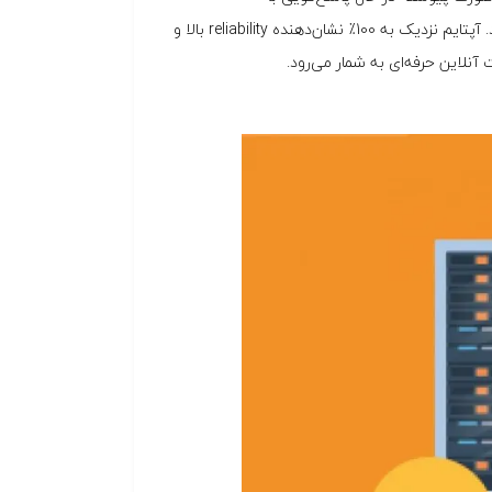
درخواست‌هاست. این معیار به‌صورت درصدی از «زمان در دسترس بودن» بیان می‌شود. آپتایم نزدیک به 100٪ نشان‌دهنده reliability بالا و
آنلاین حرفه‌ای به شمار می‌رود.