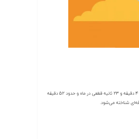
آپتایم 99.99٪ سطح بسیار بالایی از پایداری را نشان می‌دهد. این مقدار به‌معنی تقریباً 4 دقیقه و 23 ثانیه قطعی در ماه و حدود 52 دقیقه