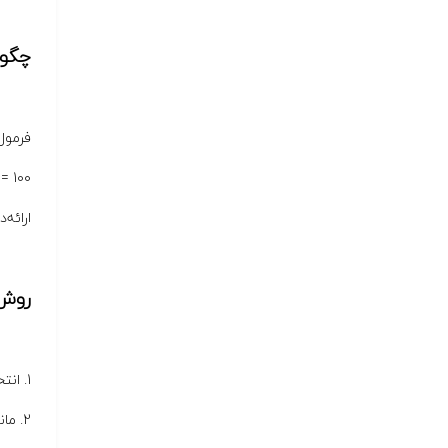
چگونه Uptime را انداز
فرمول 
Uptime (%) = 100 × (
ارائه‌د
روش‌
1. انتخاب هاست و زیرساخت با کیفیت: استفاده از سرورهای حرفه‌ای و دیتاسنترهای استاندارد.
2. مانیتورینگ مداوم: به‌کارگیری ابزارهایی که قطعی را سریع شناسایی و هشدار می‌دهند.