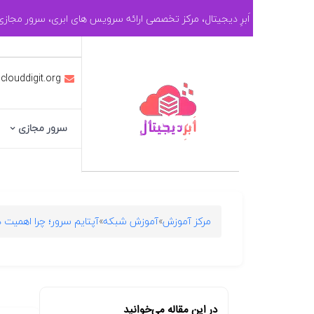
ادامه
اَبرِ دیجیتال، مرکز تخصصی ارائه سرویس های ابری، سرور مجا
به
محتوا
 clouddigit.org
سرور مجازی
مرکز آموزش
»
آموزش شبکه
»
آپتایم سرور؛ چرا اهمیت د
در این مقاله می‌خوانید