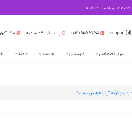
زی/اختصاصی، هاست و دامنه
support [at]
(021) 9109 6755
پشتیبانی 24 ساعته
مرکز آمو
سرور اختصاصی
لایسنس
هاست
دامنه
خد
ارد و چگونه آن را افزایش دهیم؟