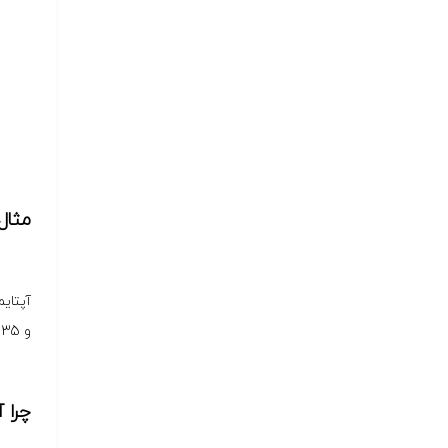
مثال: آپتا
و 35 ثانیه قطعی در سال است—رقمی که در صنعت هاستینگ به‌عنوان استاندارد حرفه‌ای شناخته می‌شود.
چرا 