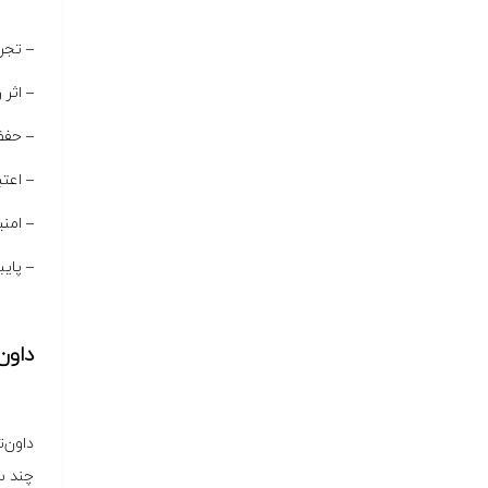
– تجر
– اثر
– حفظ
– اعتب
– امن
– پایبندی به SLA: ارائه‌دهندگان حرفه‌ای معمول
داون‌تایم (
داون‌
چند س